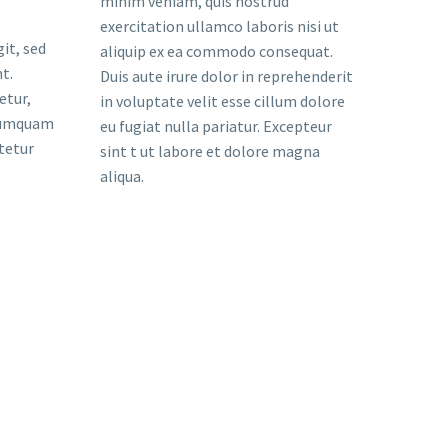
minim veniam, quis nostrud
exercitation ullamco laboris nisi ut
it, sed
aliquip ex ea commodo consequat.
t.
Duis aute irure dolor in reprehenderit
etur,
in voluptate velit esse cillum dolore
 numquam
eu fugiat nulla pariatur. Excepteur
tetur
sint t ut labore et dolore magna
aliqua.