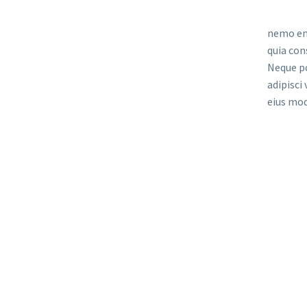
nemo eni
quia con
Neque po
adipisci
eius mod