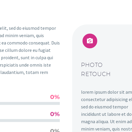
 elit, sed do eiusmod tempor
 ad minim veniam, quis


 ex ea commodo consequat. Duis
sse cillum dolore eu fugiat
proident, sunt in culpa qui
PHOTO
rspiciatis unde omnis iste
e laudantium, totam rem
RETOUCH
lorem ipsum dolor sit am
0%
consectetur adipisicing el
sed do eiusmod tempor
0%
incididunt ut labore et d
magna aliqua. Ut enim ad
minim veniam, quis nost
0%