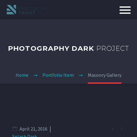
PHOTOGRAPHY DARK
PROJECT
Home
Portfolio Item
Masonry Gallery


April 21, 2016
Splash Dark