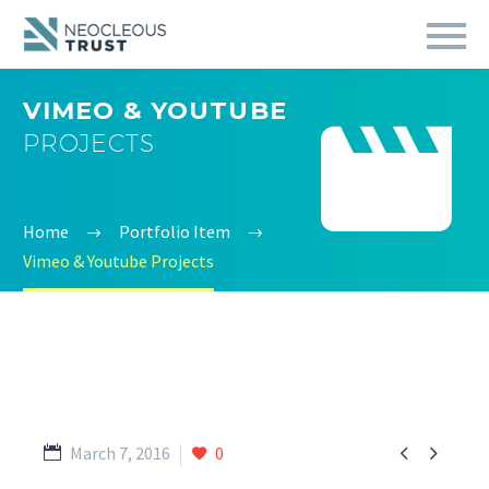
VIMEO & YOUTUBE


PROJECTS
Home
Portfolio Item
Vimeo & Youtube Projects


March 7, 2016
0